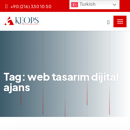
Turkish
+90 (216) 330 10 50
Tag: web tasarım dijital
ajans