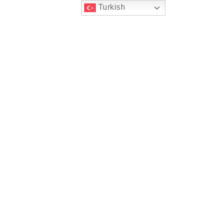
Turkish
RIMIZ
BLOG
İLETIŞIM
BIZE ULAŞIN
et web