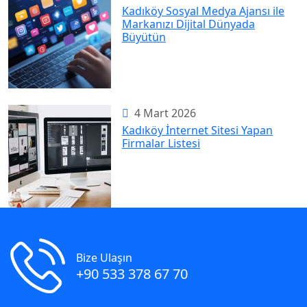
Kadıköy Sosyal Medya Ajansı ile
Markanızı Dijital Dünyada
Büyütün
4 Mart 2026
Kadıköy İnternet Sitesi Yapan
Firmalar Listesi
Bize Ulaşın
+90 533 378 67 70