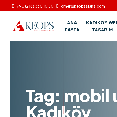
+90 (216) 330 10 50
omer@keopsajans.com
ANA
KADIKÖY WE
SAYFA
TASARIM
Tag: mobil
Kadıköy