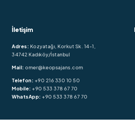
İletişim
Adres:
Kozyatağı, Korkut Sk. 14-1,
34742 Kadıköy/İstanbul
Mail:
omer@keopsajans.com
Telefon:
+90 216 330 10 50
Mobile:
+90 533 378 67 70
WhatsApp:
+90 533 378 67 70