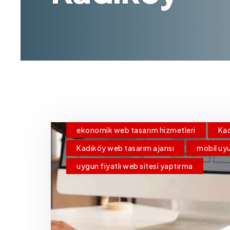
ekonomik web tasarım hizmetleri
Kad
Kadıköy web tasarım ajansı
mobil uy
uygun fiyatlı web sitesi yaptırma