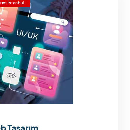
rım İstanbul
b Tasarım