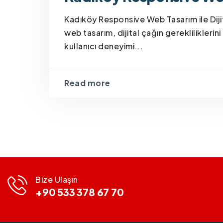
Kadıköy Responsive Web Tasarım ile Dij
web tasarım, dijital çağın gereklilikleri
kullanıcı deneyimi...
Read more
Bize Ulaşın
+90 533 378 67 70