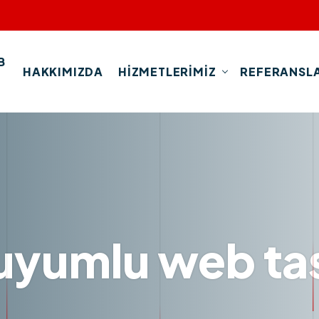
B
HAKKIMIZDA
HIZMETLERIMIZ
REFERANSLA
 uyumlu web ta