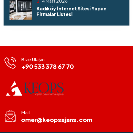
4 Mart 2026
Kadıköy İnternet Sitesi Yapan
Firmalar Listesi
Bize Ulaşın
+90 533 378 67 70
Mail
omer@keopsajans.com